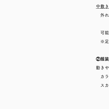
中敷き
​ 外
​
可能
※足に
②服装
動きや
カラ
​ ス