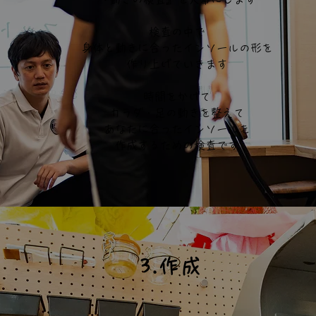
​検査の中で
身体と動きに合ったインソールの形を
作り上げていきます
時間をかけて
カラダ・足の動きを整えて
​あなたに合ったインソールを
作成するための検査です
3.作成