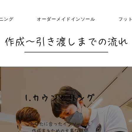
ニング
オーダーメイドインソール
フッ
​作成～引き渡しまでの流れ
​1.カウンセリング
あなたに合ったインソールを
作成するための大事な時間