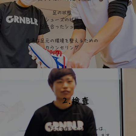
足の状態
シューズの状態
足に合ったシューズ
最適な足元の環境を整えるための
カウンセリング
​2.検査
F.I.Tで作るインソールは
『動きの検査』を大事にします